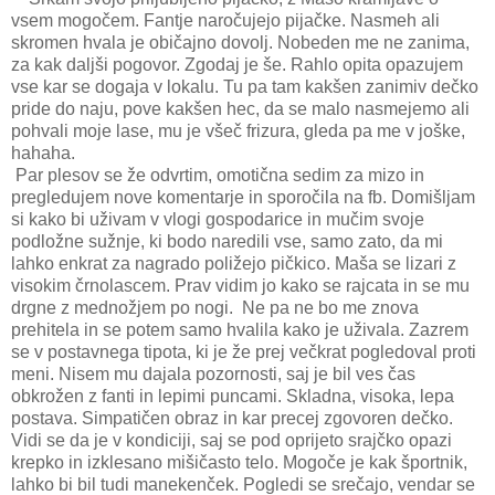
vsem mogočem. Fantje naročujejo pijačke. Nasmeh ali
skromen hvala je običajno dovolj. Nobeden me ne zanima,
za kak daljši pogovor. Zgodaj je še. Rahlo opita opazujem
vse kar se dogaja v lokalu. Tu pa tam kakšen zanimiv dečko
pride do naju, pove kakšen hec, da se malo nasmejemo ali
pohvali moje lase, mu je všeč frizura, gleda pa me v joške,
hahaha.
Par plesov se že odvrtim, omotična sedim za mizo in
pregledujem nove komentarje in sporočila na fb. Domišljam
si kako bi uživam v vlogi gospodarice in mučim svoje
podložne sužnje, ki bodo naredili vse, samo zato, da mi
lahko enkrat za nagrado poližejo pičkico. Maša se lizari z
visokim črnolascem. Prav vidim jo kako se rajcata in se mu
drgne z mednožjem po nogi.
Ne pa ne bo me znova
prehitela in se potem samo hvalila kako je uživala. Zazrem
se v postavnega tipota, ki je že prej večkrat pogledoval proti
meni. Nisem mu dajala pozornosti, saj je bil ves čas
obkrožen z fanti in lepimi puncami. Skladna, visoka, lepa
postava. Simpatičen obraz in kar precej zgovoren dečko.
Vidi se da je v kondiciji, saj se pod oprijeto srajčko opazi
krepko in izklesano mišičasto telo. Mogoče je kak športnik,
lahko bi bil tudi manekenček. Pogledi se srečajo, vendar se