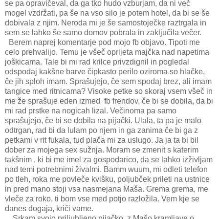
se pa opravičeval, da ga tko hudo vzburjam, da ni več
mogel vzdržati, pa še na vso silo je potem hotel, da bi se še
dobivala z njim. Neroda mi je še samostoječke raztrgala in
sem se lahko še samo domov pobrala in zaključila večer.
Berem naprej komentarje pod mojo fb objavo. Tipoti me
celo prehvalijo. Temu je všeč oprijeta majčka nad napetima
joškicama. Tale bi mi rad krilce privzdignil in pogledal
odspodaj kakšne barve čipkasto perilo oziroma so hlačke,
če jih sploh imam. Sprašujejo, če sem spodaj brez, ali imam
tangice med ritnicama? Visoke petke so skoraj vsem všeč in
me že sprašuje eden izmed
fb frendov, če bi se dobila, da bi
mi rad prstke na nogicah lizal. Večinoma pa samo
sprašujejo, če bi se dobila na pijački. Ulala, ta pa je malo
odtrgan, rad bi da lulam po njem in ga zanima če bi ga z
petkami v rit fukala, tud plača mi za uslugo. Ja ja ta bi bil
dober za mojega sex sužnja. Moram se zmenit s katerim
takšnim , ki bi me imel za gospodarico, da se lahko izživljam
nad temi potrebnimi živalmi. Bamm wuum, mi odleti telefon
po tleh, roka me povleče kvišku, poljubček prileti na ustnice
in pred mano stoji vsa nasmejana Maša. Grema grema, me
vleče za roko, ti bom vse med potjo razložila. Vem kje se
danes dogaja, kriči vame.
Srkam svojo priljubljeno pijačko, z Mašo kramljave o