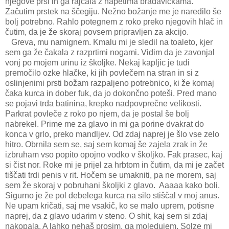
njegove prsi in ga rajcala z napetima bradavičkama.
Začutim prstek na ščegiju. Nežno božanje me je naredilo še
bolj potrebno. Rahlo potegnem z roko preko njegovih hlač in
čutim, da je že skoraj povsem pripravljen za akcijo.
Greva, mu namignem. Kmalu mi je sledil na toaleto, kjer
sem ga že čakala z razprtimi nogami. Vidim da je zavonjal
vonj po mojem urinu iz školjke. Nekaj kapljic je tudi
premočilo ozke hlačke, ki jih povlečem na stran in si z
oslinjenimi prsti božam razpaljeno potrebnico, ki že komaj
čaka kurca in dober fuk, da jo dokončno poteši. Pred mano
se pojavi trda batinina, krepko nadpovprečne velikosti.
Parkrat povleče z roko po njem, da je postal še bolj
nabrekel. Prime me za glavo in mi ga porine dvakrat do
konca v grlo, preko mandljev. Od zdaj naprej je šlo vse zelo
hitro. Obrnila sem se, saj sem komaj še zajela zrak in že
izbruham vso popito opojno vodko v školjko. Fak prasec, kaj
si čist nor. Roke mi je prijel za hrbtom in čutim, da mi je začet
tiščati trdi penis v rit. Hočem se umakniti, pa ne morem, saj
sem že skoraj v pobruhani školjki z glavo.
Aaaaa kako boli.
Sigurno je že pol debelega kurca na silo stiščal v moj anus.
Ne upam kričati, saj me vsakič, ko se malo uprem, potisne
naprej, da z glavo udarim v steno. O shit, kaj sem si zdaj
nakopala. A lahko nehaš prosim, ga moledujem. Solze mi