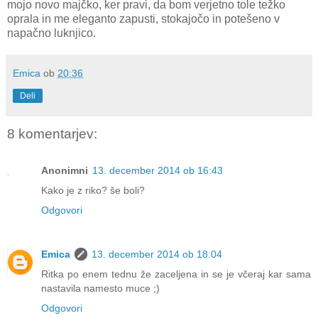
mojo novo majčko, ker pravi, da bom verjetno tole težko
oprala in me eleganto zapusti, stokajočo in potešeno v
napačno luknjico.
Emica
ob
20:36
Deli
8 komentarjev:
Anonimni
13. december 2014 ob 16:43
Kako je z riko? še boli?
Odgovori
Emica
13. december 2014 ob 18:04
Ritka po enem tednu že zaceljena in se je včeraj kar sama
nastavila namesto muce ;)
Odgovori