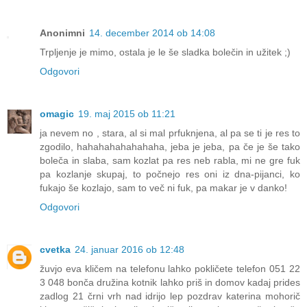
Anonimni
14. december 2014 ob 14:08
Trpljenje je mimo, ostala je le še sladka bolečin in užitek ;)
Odgovori
omagic
19. maj 2015 ob 11:21
ja nevem no , stara, al si mal prfuknjena, al pa se ti je res to
zgodilo, hahahahahahahaha, jeba je jeba, pa če je še tako
boleča in slaba, sam kozlat pa res neb rabla, mi ne gre fuk
pa kozlanje skupaj, to počnejo res oni iz dna-pijanci, ko
fukajo še kozlajo, sam to več ni fuk, pa makar je v danko!
Odgovori
cvetka
24. januar 2016 ob 12:48
žuvjo eva kličem na telefonu lahko pokličete telefon 051 22
3 048 bonča družina kotnik lahko priš in domov kadaj prides
zadlog 21 črni vrh nad idrijo lep pozdrav katerina mohorič