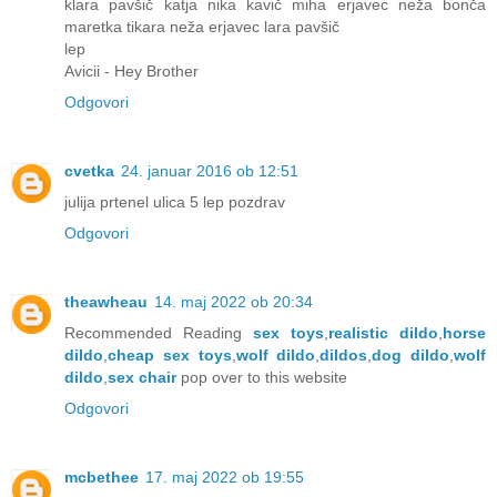
klara pavšič katja nika kavič miha erjavec neža bonča
maretka tikara neža erjavec lara pavšič
lep
Avicii - Hey Brother
Odgovori
cvetka
24. januar 2016 ob 12:51
julija prtenel ulica 5 lep pozdrav
Odgovori
theawheau
14. maj 2022 ob 20:34
Recommended Reading
sex toys
,
realistic dildo
,
horse
dildo
,
cheap sex toys
,
wolf dildo
,
dildos
,
dog dildo
,
wolf
dildo
,
sex chair
pop over to this website
Odgovori
mcbethee
17. maj 2022 ob 19:55