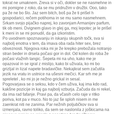
tokrat ne umaknem. Zreva si v oči, dokler se ne nasmehne in
mi pomigne z roko, da se mu pridružim v družbi. Ooo, tako
pa že ne bo šlo. Jaz sem bitch, boš pa že ti prišel h
gospodarici, rečem potihoma in se mu samo nasmehnem.
Srkam svojo pijačko naprej, ko zavonjam Armanijev parfum,
tik ob meni. Dvignem glavo in glej ga, moj lepotec je le prišel
k meni in se mi ponudil, da ga izkoristim.
Po uvodnem spoznavanju in iskanju skupnih točk, sva si
najbolj enotna v tem, da imava oba rada hiter sex, brez
obveznosti. Njegova roka mi je že krepko prebožala notranjo
stran beder in drsela počasi gor in dol. Od kolen do roba že
počasi vlažnih tangic. Šepeta mi na uho, kako me je
opazoval in se igral z mislijo, kako bi uživala, ko mi bo
grizljal in lizal napete bradavičke. Nekajkrat sem začutila
jezik na vratu in ustnice na ušesni mečici. Kar srh me je
spreletel , ko mi jo je nežno grickal in sesal.
Pogovarjava se o seksu, kdo v čem uživa, kaj ima kdo rad,
kakšne pozicije in kaj ga najbolj vzburja. Začuda da ni rekel,
da ima rad fafanje. Pravi pa, da včasih celo raje v ritko
poriva, kot pa v muco. No to jaz še sploh nisem in me
zaenkrat niti ne zanima. Par nežnih poljubčkov sva si
izmenjala, ravno toliko, da sem se naslonila z joškicama na