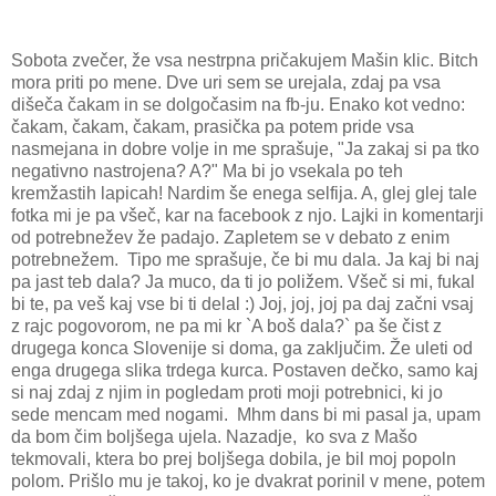
Sobota zvečer, že vsa nestrpna pričakujem Mašin klic. Bitch
mora priti po mene. Dve uri sem se urejala, zdaj pa vsa
dišeča čakam in se dolgočasim na fb-ju. Enako kot vedno:
čakam, čakam, čakam, prasička pa potem pride vsa
nasmejana in dobre volje in me sprašuje, "Ja zakaj si pa tko
negativno nastrojena? A?" Ma bi jo vsekala po teh
kremžastih lapicah! Nardim še enega selfija. A, glej glej tale
fotka mi je pa všeč, kar na facebook z njo. Lajki in komentarji
od potrebnežev že padajo. Zapletem se v debato z enim
potrebnežem.
Tipo me sprašuje, če bi mu dala. Ja kaj bi naj
pa jast teb dala? Ja muco, da ti jo poližem. Všeč si mi, fukal
bi te, pa veš kaj vse bi ti delal :) Joj, joj, joj pa daj začni vsaj
z rajc pogovorom, ne pa mi kr `A boš dala?` pa še čist z
drugega konca Slovenije si doma, ga zaključim. Že uleti od
enga drugega slika trdega kurca. Postaven dečko, samo kaj
si naj zdaj z njim in pogledam proti moji potrebnici, ki jo
sede mencam med nogami.
Mhm dans bi mi pasal ja, upam
da bom čim boljšega ujela. Nazadje,
ko sva z Mašo
tekmovali, ktera bo prej boljšega dobila, je bil moj popoln
polom. Prišlo mu je takoj, ko je dvakrat porinil v mene, potem