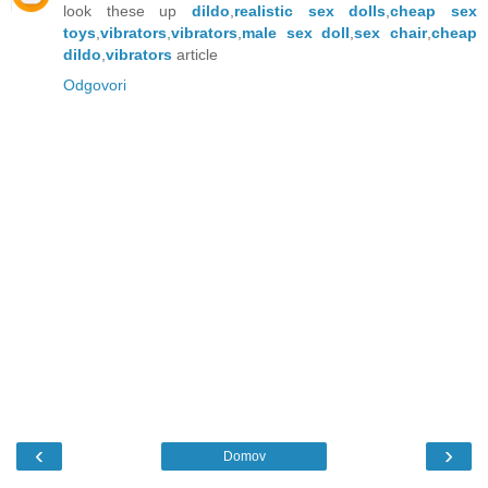
look these up
dildo
,
realistic sex dolls
,
cheap sex
toys
,
vibrators
,
vibrators
,
male sex doll
,
sex chair
,
cheap
dildo
,
vibrators
article
Odgovori
‹
›
Domov