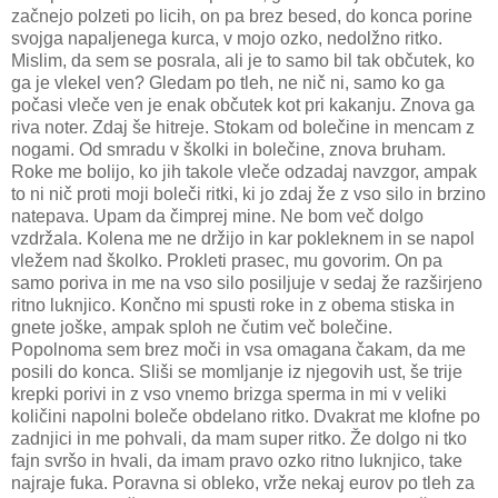
začnejo polzeti po licih, on pa brez besed, do konca porine
svojga napaljenega kurca, v mojo ozko, nedolžno ritko.
Mislim, da sem se posrala, ali je to samo bil tak občutek, ko
ga je vlekel ven? Gledam po tleh, ne nič ni, samo ko ga
počasi vleče ven je enak občutek kot pri kakanju. Znova ga
riva noter. Zdaj še hitreje. Stokam od bolečine in mencam z
nogami. Od smradu v školki in bolečine, znova bruham.
Roke me bolijo, ko jih takole vleče odzadaj navzgor, ampak
to ni nič proti moji boleči ritki, ki jo zdaj že z vso silo in brzino
natepava. Upam da čimprej mine. Ne bom več dolgo
vzdržala. Kolena me ne držijo in kar pokleknem in se napol
vležem nad školko. Prokleti prasec, mu govorim. On pa
samo poriva in me na vso silo posiljuje v sedaj že razširjeno
ritno luknjico. Končno mi spusti roke in z obema stiska in
gnete joške, ampak sploh ne čutim več bolečine.
Popolnoma sem brez moči in vsa omagana čakam, da me
posili do konca. Sliši se momljanje iz njegovih ust, še trije
krepki porivi in z vso vnemo brizga sperma in mi v veliki
količini napolni boleče obdelano ritko. Dvakrat me klofne po
zadnjici in me pohvali, da mam super ritko. Že dolgo ni tko
fajn svršo in hvali, da imam pravo ozko ritno luknjico, take
najraje fuka. Poravna si obleko, vrže nekaj eurov po tleh za